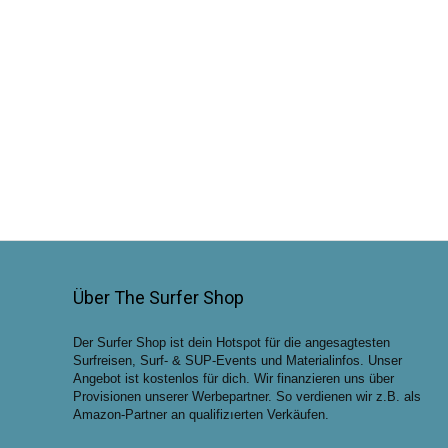
Über The Surfer Shop
Der Surfer Shop ist dein Hotspot für die angesagtesten
Surfreisen, Surf- & SUP-Events und Materialinfos. Unser
Angebot ist kostenlos für dich. Wir finanzieren uns über
Provisionen unserer Werbepartner. So verdienen wir z.B. als
Amazon-Partner an qualifizıerten Verkäufen.