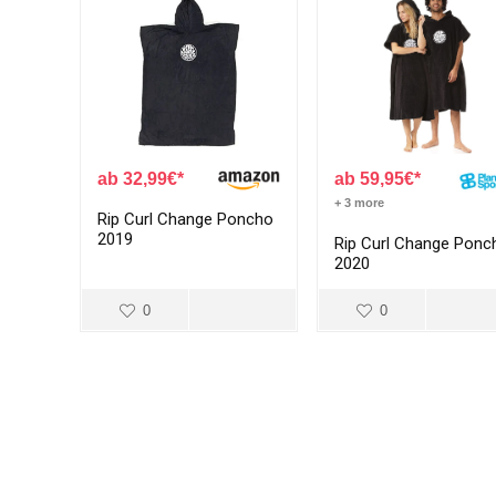
32,99
€
59,95
€
+ 3 more
Rip Curl Change Poncho
2019
Rip Curl Change Ponc
2020
0
0