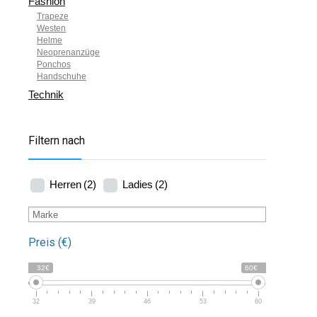
Fashion
Trapeze
Westen
Helme
Neoprenanzüge
Ponchos
Handschuhe
Technik
Filtern nach
Herren
(2)
Ladies
(2)
Preis (€)
32€
60€
32
39
46
53
60